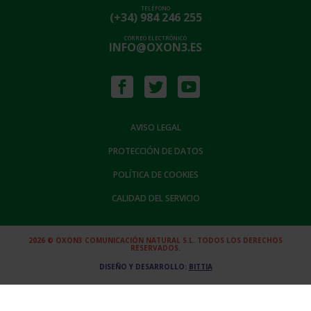
TELÉFONO
(+34) 984 246 255
CORREO ELECTRÓNICO
INFO@OXON3.ES
AVISO LEGAL
PROTECCIÓN DE DATOS
POLÍTICA DE COOKIES
CALIDAD DEL SERVICIO
2026 © OXON3 COMUNICACIÓN NATURAL S.L. TODOS LOS DERECHOS
RESERVADOS.
DISEÑO Y DESARROLLO:
BITTIA