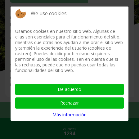
Nuestro servicio inalámbrico es la mejor opción en la zona
We use cookies
rural donde no llegue la fibra, en viviendas aisladas, o
incluso en zonas con proyecto de despliegue futuro de
fibra como servicio temporal hasta que instalemos tu fibra
Usamos cookies en nuestro sitio web. Algunas de
ellas son esenciales para el funcionamiento del sitio,
definitiva.
mientras que otras nos ayudan a mejorar el sitio web
y también la experiencia del usuario (cookies de
INTERNET:
6 MBPS
speed
rastreo). Puedes decidir por ti mismo si quieres
permitir el uso de las cookies. Ten en cuenta que si
Acceso a internet de
6 Mbps
sin límites de descarga y
las rechazas, puede que no puedas usar todas las
funcionalidades del sitio web.
dirección IP pública fija incluida. Router WIFI y radioenlace
exterior del domicilio del cliente asegurado de todo riesgo
incluidos.
De acuerdo
Rechazar
OXON3
COMUNICACIÓN NATURAL
Más información
CLIENTES
1234