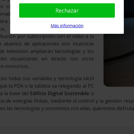
ón con internet estará marcada por la
Rechazar
denadores y televisores. La
Smart TV
ntra ya incorporada en dispositivos como
Más información
egos, Home Cinema's, set-top boxes y
ribución por subscripción con el vídeo a la
lio abanico de aplicaciones son muestras
de televisión ampliarán tecnologías y los
én visualizando en directo con otros
n concursos...
on todas sus variables y tecnología táctil
que la PDA o la tableta va relegando al PC
rá la base del
Edificio Digital Sostenible
o
ncia de energías finitas, mediante el control y la gestión 
es las tecnologías y convivimos con ellas, queremos disfruta