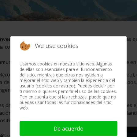
nvencidos de que será tecnológico
, con nuevas formas qu
We use cookies
a conectividad sin límites.
omunicación natural
con nuestros clientes nos convierte en 
Usamos cookies en nuestro sitio web. Algunas
de ellas son esenciales para el funcionamiento
 telecomunicaciones y equipos multimedia (voz, datos, vídeo)
del sitio, mientras que otras nos ayudan a
mejorar el sitio web y también la experiencia del
a de productos a la prestación de servicios personalizados
usuario (cookies de rastreo). Puedes decidir por
ngentes cantidad de información.
ti mismo si quieres permitir el uso de las cookies.
Ten en cuenta que si las rechazas, puede que no
puedas usar todas las funcionalidades del sitio
es de cada usuario con una reducción notables de costes 
web.
ión para atender la demanda personalizada, desarrollando 
ositivos con las redes sociales.
De acuerdo
4G y el 5G, de la televisión analógica a la