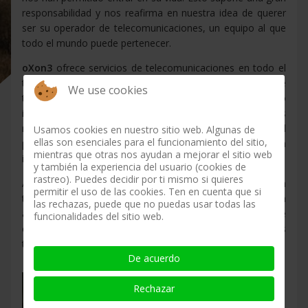
responsabilidad y nos reafirma en nuestra idea de querer
ser su operador de telecomunicaciones, un equipo al que
todo el mundo puede pertenecer.
oXon3
ofrece servicios de telecomunicaciones en todo el
territorio del Principado de Asturias, en términos de
We use cookies
tecnologías modernas y eficientes, al mismo tiempo
incorporamos nuevas regulaciones y estándares
relevantes en el ámbito local e internacional con el
Usamos cookies en nuestro sitio web. Algunas de
ellas son esenciales para el funcionamiento del sitio,
propósito de contribuir a la evolución de la sociedad de la
mientras que otras nos ayudan a mejorar el sitio web
información.
y también la experiencia del usuario (cookies de
rastreo). Puedes decidir por ti mismo si quieres
Además del proceso de planificación, innovación
permitir el uso de las cookies. Ten en cuenta que si
tecnológica y desarrollo de la empresa,
oXon3
se enfrenta
las rechazas, puede que no puedas usar todas las
a los retos que nos ofrece un mercado altamente
funcionalidades del sitio web.
competitivo, tratando de ofrecer nuevos mejores servicios
tecnológicos al mejor precio posible en cada caso.
De acuerdo
Rechazar