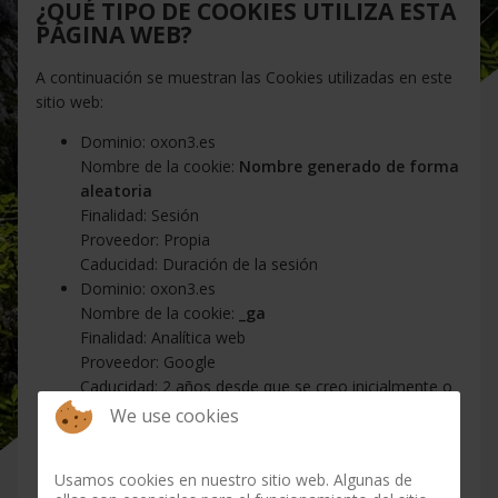
¿QUÉ TIPO DE COOKIES UTILIZA ESTA
PÁGINA WEB?
A continuación se muestran las Cookies utilizadas en este
sitio web:
Dominio: oxon3.es
Nombre de la cookie:
Nombre generado de forma
aleatoria
Finalidad: Sesión
Proveedor: Propia
Caducidad: Duración de la sesión
Dominio: oxon3.es
Nombre de la cookie:
_ga
Finalidad: Analítica web
Proveedor: Google
Caducidad: 2 años desde que se creo inicialmente o
se restableció
We use cookies
Dominio: oxon3.es
Nombre de la cookie:
_gat_gtag_UA_45178027_1
Usamos cookies en nuestro sitio web. Algunas de
Finalidad: Analítica web